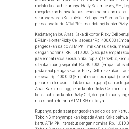
melalui kuasa hukumnya Hady Salampessy, SH., kepa
menjelaskan bahwa kasus pencemaran dan ujaran keb
seorang warga Katikuloku, Kabupaten Sumba Teng
pemegang kartu ATM PKH mendatangi konter Rizky 
Kedatangan Ibu Anas Kaka di konter Rizky Cell bert
BRILink konter Rizky Cell sebesar Rp. 400.000 (Empat
pengecekan saldo ATM PKH milik Anas Kaka, menur
dengan nominal RP. 1.410.000 (Satu juta empat ratus
juta empat ratus sepuluh ribu rupiah) tersebut, ke
ditarikan uang sejumlah Rp. 400.000 (Empat ratus r
pada saat petugas konter Rizky Cell melakukan tra
sebesar Rp. 400.000 (Empat ratus ribu rupiah) melal
penarikan tersebut tidak berhasil (gagal) dan pet
Anas Kaka meninggalkan konter Risky Cell menuju 
tidak jauh dari konter Rizky Cell, dengan tujuan y
ribu rupiah) di kartu ATM PKH miliknya.
Rupanya, pada saat pengecekan saldo dalam kartu 
Toko NS menyampaikan kepada Anas Kaka bahwa sal
kartu ATM PKH tersebut dengan nominal Rp. 1.010.000 