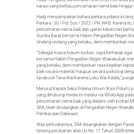
narasi yang berbau pencemaran nama baik hingga u
Hady menyampaikan bahwa perkara pidana ini tereg
Perkara : 30 / Pid. Sus / 2022 / PN. WKB. Karena i
pencemaran nama baik dan ujaran kebencian berha
Sumba Barat bersama Hakim Pengadilan Negeri Wa
Undang-undang yang berlaku, demi memberikan rasa 
“Sebagai kuasa hukum korban, saya berharap aga
bersama Hakim Pengadilan Negeri Waikabubak me
yang berlaku, demi memberikan rasa keadilan kepada
baik secara material maupun secara psikologi den
facebook Tana Wai Kanena Loku Wai Kalala,” pung
Menurut Kepala Seksi Pidana Umum (Kasi Pidum) pad
yang dihubungi media ini melalui via WhatsApp p
pencemaran nama baik yang dialami oleh korban Mer
SRA, telah disidangkan di Pengadilan Negeri Waika
Pembacaan Dakwaan.
Atas perbuatannya, SRA disangkakan dengan Pasal 
tentang perubahan atas UU No. 11 Tahun 2008 tentan