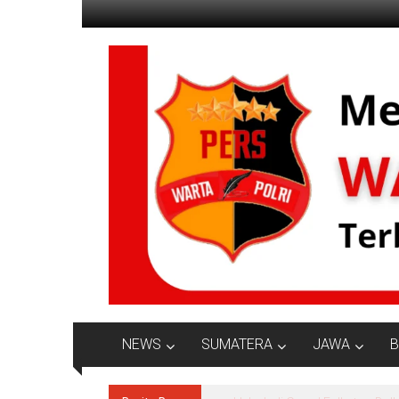
Lompat
ke
konten
Jurnalisme
Positif
NEWS
SUMATERA
JAWA
B