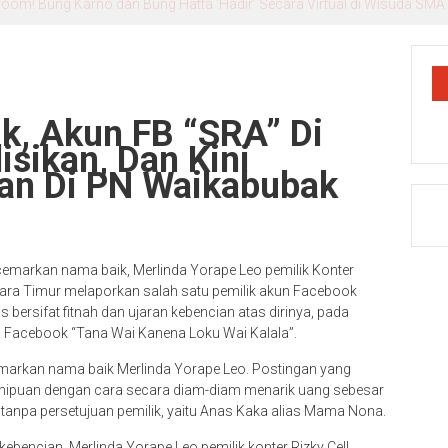
lroom! Bung Karno dan Bung Hatta ‘Hadir’ Secara Virtual di Wisuda SMA
, Akun FB “SRA” Di
sikan, Dan Kini
an Di PN Waikabubak
emarkan nama baik, Merlinda Yorape Leo pemilik Konter
ara Timur melaporkan salah satu pemilik akun Facebook
 bersifat fitnah dan ujaran kebencian atas dirinya, pada
up Facebook “Tana Wai Kanena Loku Wai Kalala”.
markan nama baik Merlinda Yorape Leo. Postingan yang
penipuan dengan cara secara diam-diam menarik uang sebesar
 tanpa persetujuan pemilik, yaitu Anas Kaka alias Mama Nona.
bencian, Merlinda Yorape Leo pemilik konter Rizky Cell