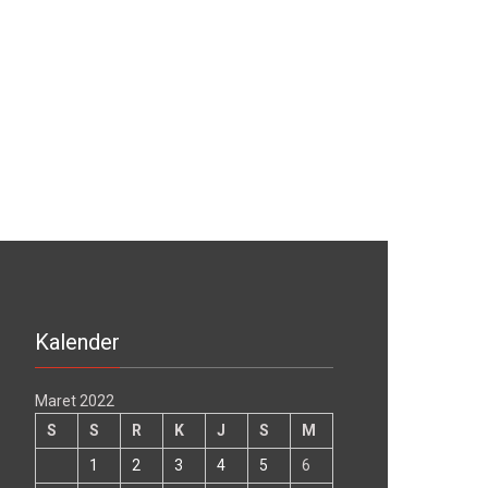
Kalender
Maret 2022
S
S
R
K
J
S
M
1
2
3
4
5
6