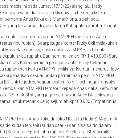
da media ini pada Jumat (17/3/22) siang lalu, Hady
encian yang dialami oleh kliennya itu bermula ketika
ah bernama Anas Kaka alis Mama Nona, salah satu
Cell yang beralamat di pasar lama Kabupaten Sumba Tengah.
ujuan untuk menarik uang dari ATM PKH miliknya di Agen
 ratus ribu rupiah). Saat petugas konter Rizky Cell melakukan
ut Hady Salempessy, saldo dalam ATM PKH itu tercatat
 sepuluh ribu rupiah). Dari nominal saldo RP. 1.410.000 (Satu
mudian Anas Kaka meminta petugas konter Rizky Cell agar
ibu rupiah) dari kartu ATM PKH miliknya. Namun menurut Hady,
nsaksi penarikan sesuai jumlah permintaan pemilik ATM PKH
ui BRILink terjadi gangguan sistem (eror), sehingga transaksi
ugas kembalikan ATM PKH tersebut kepada Anas Kaka, kemudian
Toko NS milik SRA yang juga merupakan Agen BRILink yang
ang sama untuk menarik uang sejumlah Rp400.000 (Empat ratus
ATM PKH milik Anas Kaka di Toko NS, kata Hady, SRA pemilik
do sudah terdebit (sudah ditarik) dan sisa saldo dalam
(Satu juta sepuluh ribu rupiah). Setelah itu, SRA pemilik