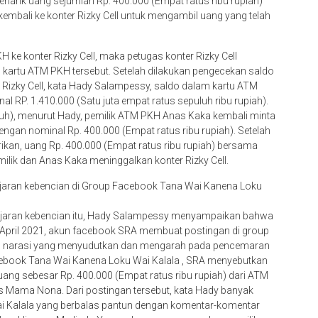
narik uang sejumlah Rp. 400.000 (Empat ratus ribu rupiah)
mbali ke konter Rizky Cell untuk mengambil uang yang telah
ke konter Rizky Cell, maka petugas konter Rizky Cell
kartu ATM PKH tersebut. Setelah dilakukan pengecekan saldo
 Rizky Cell, kata Hady Salampessy, saldo dalam kartu ATM
l RP. 1.410.000 (Satu juta empat ratus sepuluh ribu rupiah).
tuh), menurut Hady, pemilik ATM PKH Anas Kaka kembali minta
engan nominal Rp. 400.000 (Empat ratus ribu rupiah). Setelah
rikan, uang Rp. 400.000 (Empat ratus ribu rupiah) bersama
ilik dan Anas Kaka meninggalkan konter Rizky Cell.
jaran kebencian di Group Facebook Tana Wai Kanena Loku
jaran kebencian itu, Hady Salampessy menyampaikan bahwa
6 April 2021, akun facebook SRA membuat postingan di group
n narasi yang menyudutkan dan mengarah pada pencemaran
cebook Tana Wai Kanena Loku Wai Kalala , SRA menyebutkan
ang sebesar Rp. 400.000 (Empat ratus ribu rupiah) dari ATM
as Mama Nona. Dari postingan tersebut, kata Hady banyak
 Kalala yang berbalas pantun dengan komentar-komentar