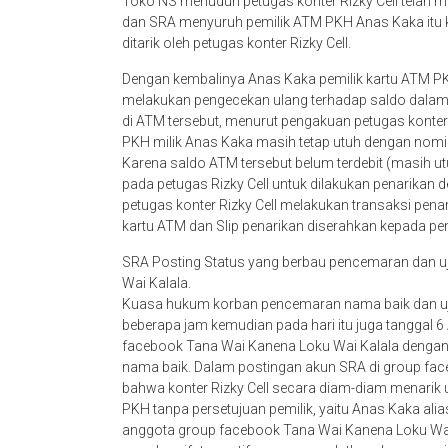
Toko NS menuduh petugas konter Rizky Cell telah me
dan SRA menyuruh pemilik ATM PKH Anas Kaka itu ke
ditarik oleh petugas konter Rizky Cell.
Dengan kembalinya Anas Kaka pemilik kartu ATM PKH 
melakukan pengecekan ulang terhadap saldo dalam 
di ATM tersebut, menurut pengakuan petugas konter
PKH milik Anas Kaka masih tetap utuh dengan nomina
Karena saldo ATM tersebut belum terdebit (masih u
pada petugas Rizky Cell untuk dilakukan penarikan d
petugas konter Rizky Cell melakukan transaksi pena
kartu ATM dan Slip penarikan diserahkan kepada pem
SRA Posting Status yang berbau pencemaran dan u
Wai Kalala.
Kuasa hukum korban pencemaran nama baik dan u
beberapa jam kemudian pada hari itu juga tanggal 
facebook Tana Wai Kanena Loku Wai Kalala denga
nama baik. Dalam postingan akun SRA di group fa
bahwa konter Rizky Cell secara diam-diam menarik u
PKH tanpa persetujuan pemilik, yaitu Anas Kaka ali
anggota group facebook Tana Wai Kanena Loku Wai