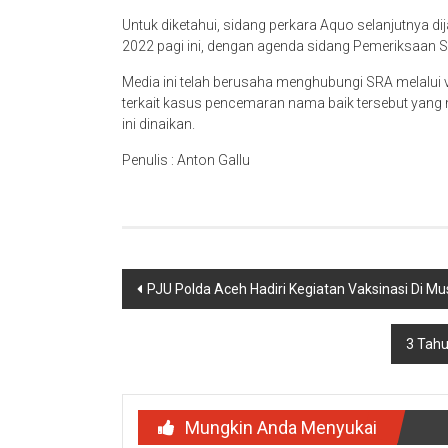
Untuk diketahui, sidang perkara Aquo selanjutnya d
2022 pagi ini, dengan agenda sidang Pemeriksaan 
Media ini telah berusaha menghubungi SRA melalui 
terkait kasus pencemaran nama baik tersebut yang 
ini dinaikan.
Penulis : Anton Gallu
Navigasi
PJU Polda Aceh Hadiri Kegiatan Vaksinasi Di 
pos
3 Tahu
Mungkin Anda Menyukai