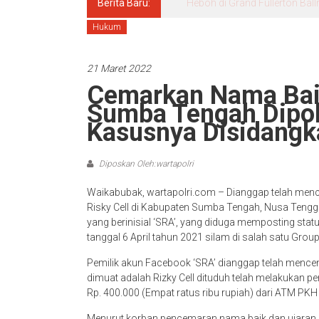
Berita Baru:
Heboh di Grand Fullerton Bal
Hukum
21 Maret 2022
Cemarkan Nama Baik
Sumba Tengah Dipoli
Kasusnya Disidangk
Diposkan Oleh:wartapolri
Waikabubak, wartapolri.com – Dianggap telah menc
Risky Cell di Kabupaten Sumba Tengah, Nusa Tengg
yang berinisial ‘SRA’, yang diduga memposting status
tanggal 6 April tahun 2021 silam di salah satu Gro
Pemilik akun Facebook ‘SRA’ dianggap telah mence
dimuat adalah Rizky Cell dituduh telah melakukan 
Rp. 400.000 (Empat ratus ribu rupiah) dari ATM PKH
Menurut korban pencemaran nama baik dan ujaran ke