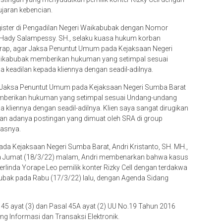
jaran kebencian.
ister di Pengadilan Negeri Waikabubak dengan Nomor
tu, Hady Salampessy. SH., selaku kuasa hukum korban
rap, agar Jaksa Penuntut Umum pada Kejaksaan Negeri
ikabubak memberikan hukuman yang setimpal sesuai
keadilan kepada kliennya dengan seadil-adilnya.
r Jaksa Penuntut Umum pada Kejaksaan Negeri Sumba Barat
mberikan hukuman yang setimpal sesuai Undang-undang
 kliennya dengan seadil-adilnya. Klien saya sangat dirugikan
gan adanya postingan yang dimuat oleh SRA di group
kasnya.
a Kejaksaan Negeri Sumba Barat, Andri Kristanto, SH. MH.,
ada Jumat (18/3/22) malam, Andri membenarkan bahwa kasus
linda Yorape Leo pemilik konter Rizky Cell dengan terdakwa
bubak pada Rabu (17/3/22) lalu, dengan Agenda Sidang
45 ayat (3) dan Pasal 45A ayat (2) UU No.19 Tahun 2016
g Informasi dan Transaksi Elektronik.