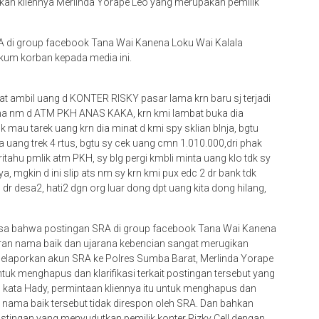
kan kliennya Merlinda Yorape Leo yang merupakan pemilik
RA di group facebook Tana Wai Kanena Loku Wai Kalala
ukum korban kepada media ini.
cek at ambil uang d KONTER RISKY pasar lama krn baru sj terjadi
ona nm d ATM PKH ANAS KAKA, krn kmi lambat buka dia
 mau tarek uang krn dia minat d kmi spy sklian blnja, bgtu
uang trek 4 rtus, bgtu sy cek uang cmn 1.010.000,dri phak
itahu pmlik atm PKH, sy blg pergi kmbli minta uang klo tdk sy
a, mgkin d ini slip ats nm sy krn kmi pux edc 2 dr bank tdk
r desa2, hati2 dgn org luar dong dpt uang kita dong hilang,
sa bahwa postingan SRA di group facebook Tana Wai Kanena
aran nama baik dan ujarana kebencian sangat merugikan
elaporkan akun SRA ke Polres Sumba Barat, Merlinda Yorape
tuk menghapus dan klarifikasi terkait postingan tersebut yang
kata Hady, permintaan kliennya itu untuk menghapus dan
nama baik tersebut tidak direspon oleh SRA. Dan bahkan
ingan yang menyudutkan pemilik konter Rizky Cell dengan