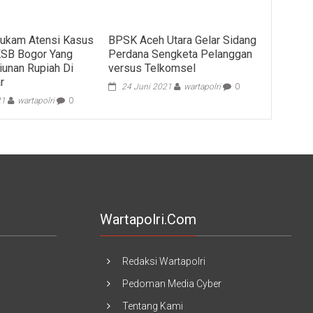
ukam Atensi Kasus
BPSK Aceh Utara Gelar Sidang
KSB Bogor Yang
Perdana Sengketa Pelanggan
iliunan Rupiah Di
versus Telkomsel
r
24 Juni 2021
wartapolri
0
21
wartapolri
0
Wartapolri.com
Redaksi Wartapolri
Pedoman Media Cyber
Tentang Kami