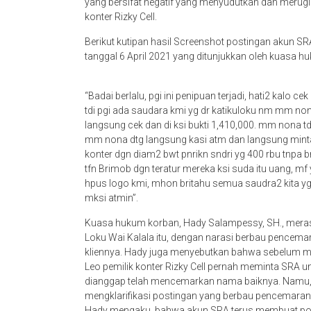
yang bersifat negatif yang menyudutkan dan merugi
konter Rizky Cell.
Berikut kutipan hasil Screenshot postingan akun S
tanggal 6 April 2021 yang ditunjukkan oleh kuasa h
“Badai berlalu, pgi ini penipuan terjadi, hati2 kalo 
tdi pgi ada saudara kmi yg dr katikuloku nm mm n
langsung cek dan di ksi bukti 1,410,000. mm nona tdk
mm nona dtg langsung kasi atm dan langsung minta 
konter dgn diam2 bwt pnrikn sndri yg 400 rbu tnpa br
tfn Brimob dgn teratur mereka ksi suda itu uang, mf y
hpus logo kmi, mhon britahu semua saudra2 kita yg d
mksi atmin”.
Kuasa hukum korban, Hady Salampessy, SH., mera
Loku Wai Kalala itu, dengan narasi berbau pencem
kliennya. Hady juga menyebutkan bahwa sebelum m
Leo pemilik konter Rizky Cell pernah meminta SRA un
dianggap telah mencemarkan nama baiknya. Namu, 
mengklarifikasi postingan yang berbau pencemaran 
Hady mengaku, bahwa akun SRA terus membuat post