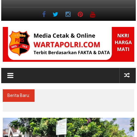
Lompat
ke
konten
Jurnalisme
Positif
Berita Baru:
Putra Madura Raih Gelar Doktor Hukum,
Tawarkan Reformulasi Perlindungan Hak
Pemilik Kendaraan