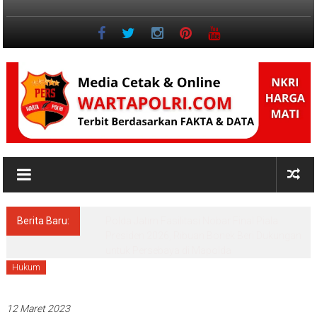
Lompat
ke
konten
Jurnalisme
Positif
Berita Baru:
Polda Jatim Fasilitasi Nobar Final Piala
Presiden 2026, Ribuan Bonek Beri Dukungan
untuk Persebaya di Mapolda
Hukum
12 Maret 2023