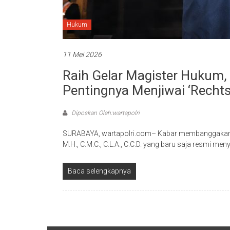
Hukum
11 Mei 2026
Raih Gelar Magister Hukum,
Pentingnya Menjiwai ‘Rechts
Diposkan Oleh:wartapolri
SURABAYA, wartapolri.com– Kabar membanggakan dat
M.H., C.M.C., C.L.A., C.C.D. yang baru saja resmi m
Baca selengkapnya