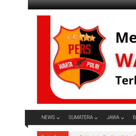
Lompat
ke
konten
Jurnalisme
Positif
NEWS
SUMATERA
JAWA
B