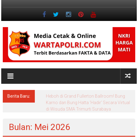
Lompat
ke
konten
Jurnalisme
Positif
Berita Baru:
Heboh di Grand Fullerton Ballroom! Bung
Karno dan Bung Hatta ‘Hadir’ Secara Virtual
di Wisuda SMA Trimurti Surabaya
Bulan: Mei 2026