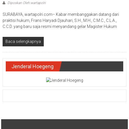
Diposkan Oleh:wartapolri
SURABAYA, wartapolri.com– Kabar membanggakan datang dari
praktisi hukum, Frans Haryadi Djauhari, S.H., M.H., C.M.C., C.L.A.,
C.C.D. yang baru saja resmi menyandang gelar Magister Hukum
Baca selengkapnya
Jenderal Hoegeng