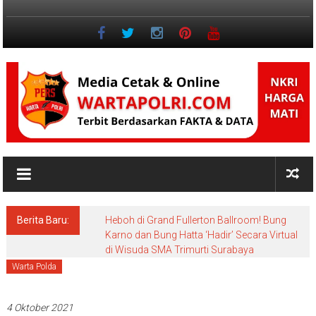
Lompat
ke
konten
Jurnalisme
Positif
Berita Baru:
Heboh di Grand Fullerton Ballroom! Bung
Karno dan Bung Hatta ‘Hadir’ Secara Virtual
di Wisuda SMA Trimurti Surabaya
Warta Polda
4 Oktober 2021